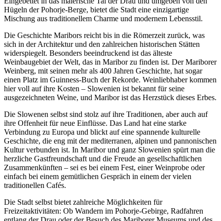
Eingebettet in das malerische Tal der Drau und umgeben von den
Hügeln der Pohorje-Berge, bietet die Stadt eine einzigartige
Mischung aus traditionellem Charme und modernem Lebensstil.
Die Geschichte Maribors reicht bis in die Römerzeit zurück, was
sich in der Architektur und den zahlreichen historischen Stätten
widerspiegelt. Besonders beeindruckend ist das älteste
Weinbaugebiet der Welt, das in Maribor zu finden ist. Der Mariborer
Weinberg, mit seinen mehr als 400 Jahren Geschichte, hat sogar
einen Platz im Guinness-Buch der Rekorde. Weinliebhaber kommen
hier voll auf ihre Kosten – Slowenien ist bekannt für seine
ausgezeichneten Weine, und Maribor ist das Herzstück dieses Erbes.
Die Slowenen selbst sind stolz auf ihre Traditionen, aber auch auf
ihre Offenheit für neue Einflüsse. Das Land hat eine starke
Verbindung zu Europa und blickt auf eine spannende kulturelle
Geschichte, die eng mit der mediterranen, alpinen und pannonischen
Kultur verbunden ist. In Maribor und ganz Slowenien spürt man die
herzliche Gastfreundschaft und die Freude an gesellschaftlichen
Zusammenkünften – sei es bei einem Fest, einer Weinprobe oder
einfach bei einem gemütlichen Gespräch in einem der vielen
traditionellen Cafés.
Die Stadt selbst bietet zahlreiche Möglichkeiten für
Freizeitaktivitäten: Ob Wandern im Pohorje-Gebirge, Radfahren
entlang der Drau oder der Besuch des Mariborer Museums und des