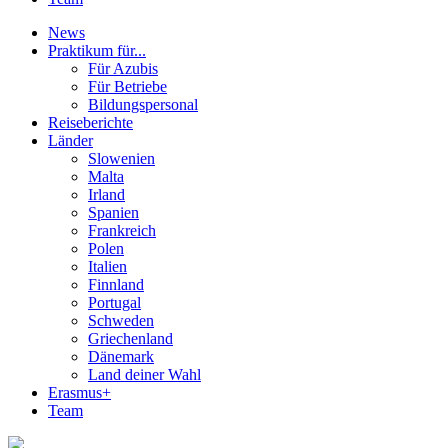
News
Praktikum für...
Für Azubis
Für Betriebe
Bildungspersonal
Reiseberichte
Länder
Slowenien
Malta
Irland
Spanien
Frankreich
Polen
Italien
Finnland
Portugal
Schweden
Griechenland
Dänemark
Land deiner Wahl
Erasmus+
Team