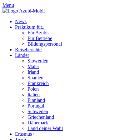
Menu
News
Praktikum für...
Für Azubis
Für Betriebe
Bildungspersonal
Reiseberichte
Länder
Slowenien
Malta
Irland
Spanien
Frankreich
Polen
Italien
Finnland
Portugal
Schweden
Griechenland
Dänemark
Land deiner Wahl
Erasmus+
Team