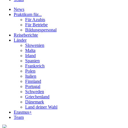
News
Praktikum für...
Für Azubis
Für Betriebe
Bildungspersonal
Reiseberichte
Länder
Slowenien
Malta
Irland
Spanien
Frankreich
Polen
Italien
Finnland
Portugal
Schweden
Griechenland
Dänemark
Land deiner Wahl
Erasmus+
Team