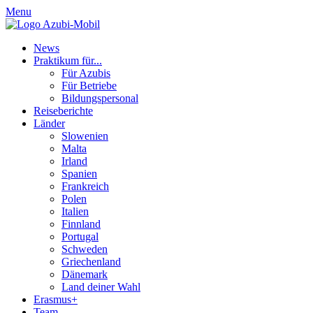
Menu
News
Praktikum für...
Für Azubis
Für Betriebe
Bildungspersonal
Reiseberichte
Länder
Slowenien
Malta
Irland
Spanien
Frankreich
Polen
Italien
Finnland
Portugal
Schweden
Griechenland
Dänemark
Land deiner Wahl
Erasmus+
Team