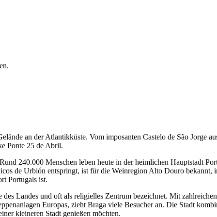
en.
Gelände an der Atlantikküste. Vom imposanten Castelo de São Jorge aus b
e Ponte 25 de Abril.
. Rund 240.000 Menschen leben heute in der heimlichen Hauptstadt Port
os de Urbión entspringt, ist für die Weinregion Alto Douro bekannt, in
t Portugals ist.
dte des Landes und oft als religielles Zentrum bezeichnet. Mit zahlrei
eppenanlagen Europas, zieht Braga viele Besucher an. Die Stadt kombini
 einer kleineren Stadt genießen möchten.